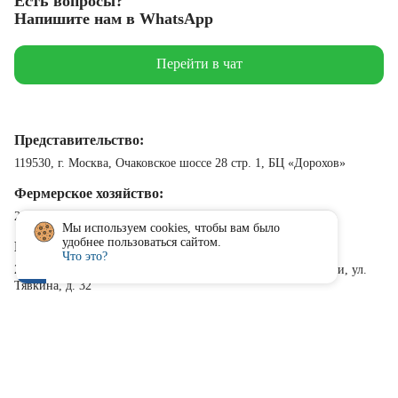
Есть вопросы?
Напишите нам в WhatsApp
Перейти в чат
Представительство:
119530, г. Москва, Очаковское шоссе 28 стр. 1, БЦ «Дорохов»
Фермерское хозяйство:
249268, Калужская область, деревня Жердево
Мы используем cookies, чтобы вам было
Закрыть
удобнее пользоваться сайтом.
Производство:
Что это?
249271, Калужская область Сухиничский район, г. Сухиничи, ул.
Тявкина, д. 32
©
2023. ООО “Молочное море”