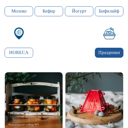
Молоко
Кефир
Йогурт
Бифилайф
HORECA
Праздники