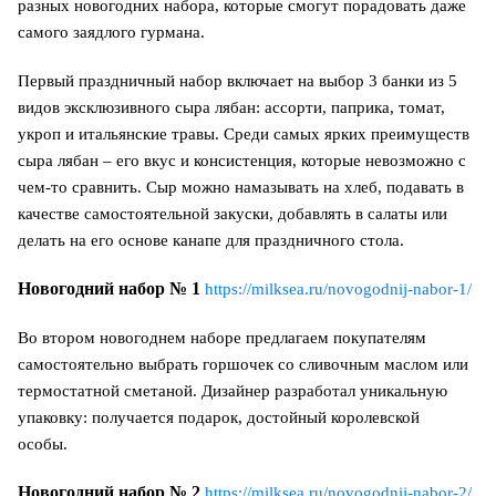
разных новогодних набора, которые смогут порадовать даже
самого заядлого гурмана.
Первый праздничный набор включает на выбор 3 банки из
5
видов эксклюзивного сыра лябан: ассорти,
паприка, томат,
укроп и итальянские травы. Среди самых ярких преимуществ
сыра лябан – его вкус и консистенция, которые невозможно с
чем-то сравнить. Сыр можно намазывать на хлеб, подавать в
качестве самостоятельной закуски, добавлять в салаты или
делать на его основе канапе для праздничного стола.
Новогодний набор № 1
https://milksea.ru/novogodnij-nabor-1/
Во втором новогоднем наборе предлагаем покупателям
самостоятельно выбрать горшочек со сливочным маслом или
термостатной сметаной. Дизайнер разработал уникальную
упаковку: получается подарок, достойный королевской
особы.
Новогодний набор № 2
https://milksea.ru/novogodnij-nabor-2/