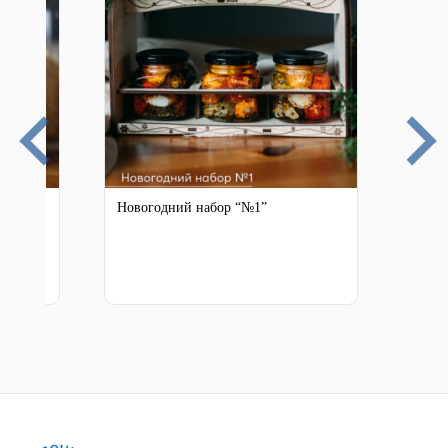
Новогодний набор “№1”
Сыр 
250 г.